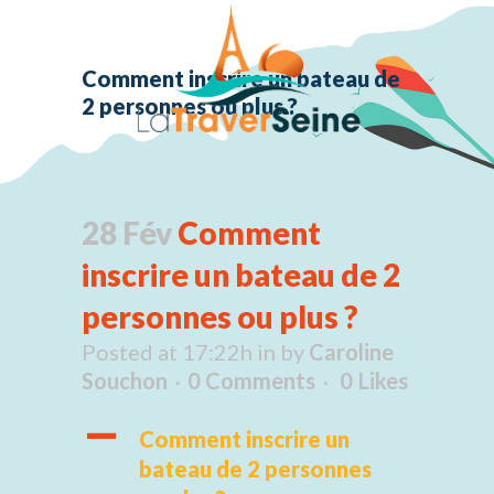
Comment inscrire un bateau de
2 personnes ou plus ?
28 Fév
Comment
inscrire un bateau de 2
personnes ou plus ?
Posted at 17:22h
in
by
Caroline
Souchon
0 Comments
0
Likes
A
Comment inscrire un
bateau de 2 personnes