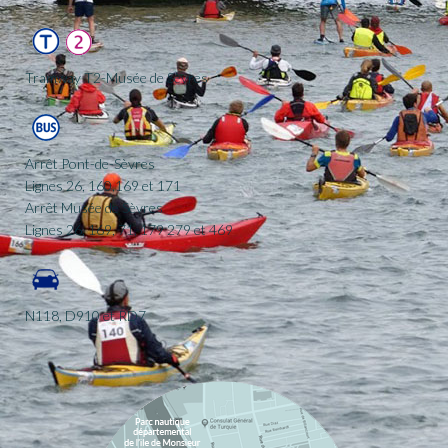
Tramway T2-Musée de Sèvres
Arrêt Pont-de-Sèvres
Lignes 26, 160,169 et 171
Arrêt Musée de Sèvres
Lignes 26, 169, 71, 179 279 et 469
N118, D910 et RD7