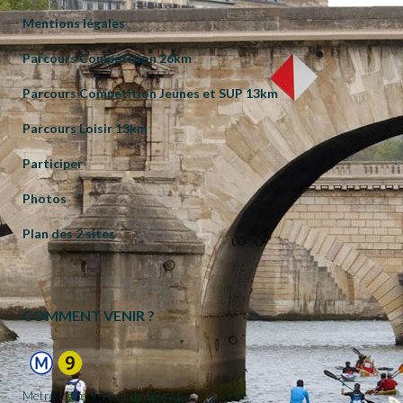
Mentions légales
Parcours Compétition 26km
Parcours Competition Jeunes et SUP 13km
Parcours Loisir 13km
Participer
Photos
Plan des 2 sites
COMMENT VENIR ?
Metro Ligne 9-Pont de Sèvres