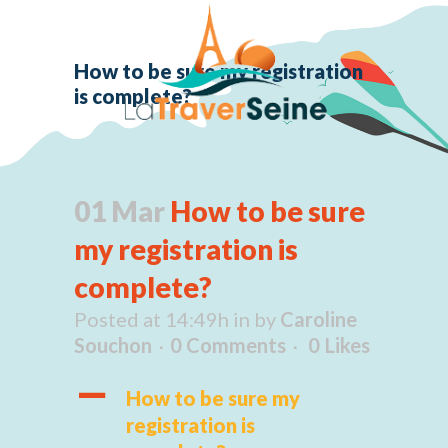
How to be sure my registration
is complete?
01 Mar
How to be sure
my registration is
complete?
Posted at 14:49h
in
by
Caroline
Souchon
0 Comments
0
Likes
A
How to be sure my
registration is