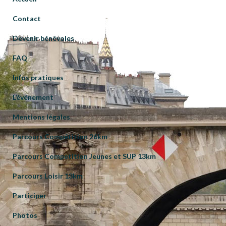
Contact
Devenir bénévoles
FAQ
Infos pratiques
L’événement
Mentions légales
Parcours Compétition 26km
Parcours Competition Jeunes et SUP 13km
Parcours Loisir 13km
Participer
Photos