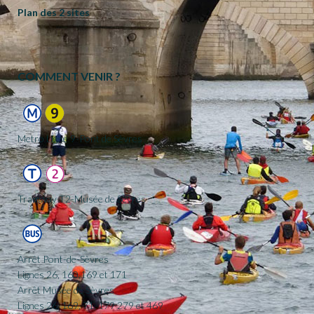
Plan des 2 sites
COMMENT VENIR ?
Metro Ligne 9-Pont de Sèvres
Tramway T2-Musée de Sèvres
Arrêt Pont-de-Sèvres
Lignes 26, 160,169 et 171
Arrêt Musée de Sèvres
Lignes 26, 169, 71, 179 279 et 469