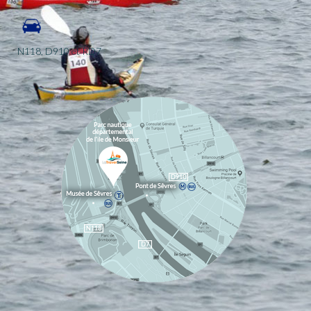
N118, D910 et RD7