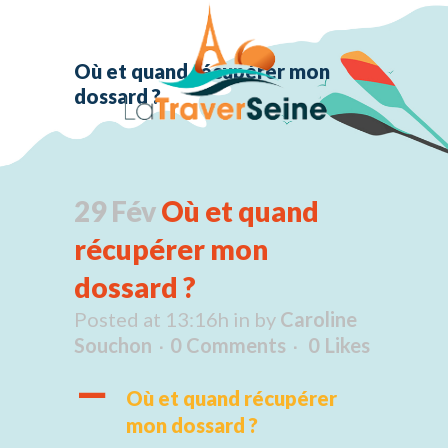
Où et quand récupérer mon
dossard ?
29 Fév
Où et quand
récupérer mon
dossard ?
Posted at 13:16h
in
by
Caroline
Souchon
0 Comments
0
Likes
A
Où et quand récupérer
mon dossard ?