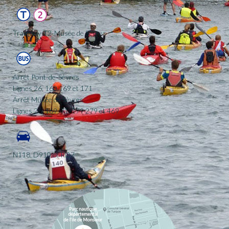
Tramway T2-Musée de Sèvres
Arrêt Pont-de-Sèvres
Lignes 26, 160,169 et 171
Arrêt Musée de Sèvres
Lignes 26, 169, 71, 179 279 et 469
N118, D910 et RD7