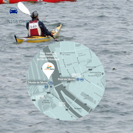
N118, D910 et RD7