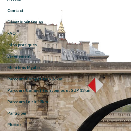
Contact
Devenir bénévoles
FAQ
Infos pratiques
L’événement
Mentions légales
Parcours Compétition 26km
Parcours Competition Jeunes et SUP 13km
Parcours Loisir 13km
Participer
Photos