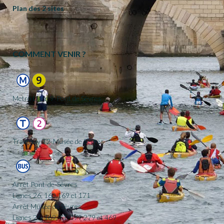
Plan des 2 sites
COMMENT VENIR ?
Metro Ligne 9-Pont de Sèvres
Tramway T2-Musée de Sèvres
Arrêt Pont-de-Sèvres
Lignes 26, 160,169 et 171
Arrêt Musée de Sèvres
Lignes 26, 169, 71, 179 279 et 469