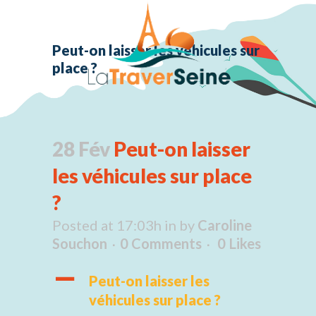
Peut-on laisser les véhicules sur
place ?
28 Fév
Peut-on laisser
les véhicules sur place
?
Posted at 17:03h
in
by
Caroline
Souchon
0 Comments
0
Likes
A
Peut-on laisser les
véhicules sur place ?