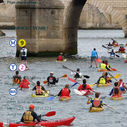
Plan des 2 sites
COMMENT VENIR ?
Metro Ligne 9-Pont de Sèvres
Tramway T2-Musée de Sèvres
Arrêt Pont-de-Sèvres
Lignes 26, 160,169 et 171
Arrêt Musée de Sèvres
Lignes 26, 169, 71, 179 279 et 469