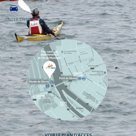
N118, D910 et RD7
VOIR LE PLAN D’ACCES