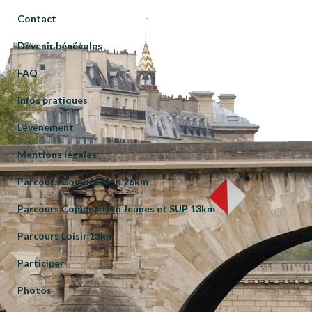
Contact
Devenir bénévoles
FAQ
Infos pratiques
L’événement
Mentions légales
Parcours Compétition 26km
Parcours Competition Jeunes et SUP 13km
Parcours Loisir 13km
Participer
Photos