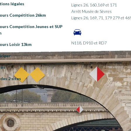
ions légales
Lignes 26, 160,169 et 171
Arrêt Musée de Sèvres
ours Compétition 26km
Lignes 26, 169, 71, 179 279 et 46
ours Competition Jeunes et SUP
m
N118, D910 et RD7
ours Loisir 13km
iciper
tos
 des 2 sites