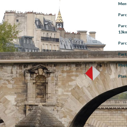
Ment
Parc
Parc
13k
Parc
Part
Pho
Plan