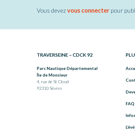
Vous devez
vous connecter
pour publ
TRAVERSEINE – CDCK 92
PLU
Parc Nautique Départemental
Accu
Île de Monsieur
Con
4, rue de St Cloud
92310 Sèvres
Deve
FAQ
Info
L’év