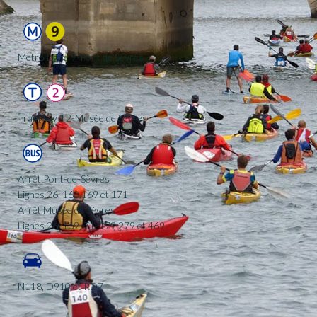
Metro Ligne 9-Pont de Sèvres
Tramway T2-Musée de Sèvres
Arrêt Pont-de-Sèvres
Lignes 26, 160,169 et 171
Arrêt Musée de Sèvres
Lignes 26, 169, 71, 179 279 et 469
N118, D910 et RD7