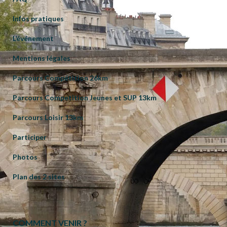
Infos pratiques
L’événement
Mentions légales
Parcours Compétition 26km
Parcours Competition Jeunes et SUP 13km
Parcours Loisir 13km
Participer
Photos
Plan des 2 sites
COMMENT VENIR ?