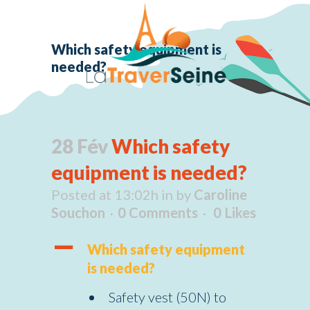
Which safety equipment is
needed?
28 Fév
Which safety
equipment is needed?
Posted at 13:02h
in
by
Caroline
Souchon
0 Comments
0
Likes
A
Which safety equipment
is needed?
Safety vest (50N) to